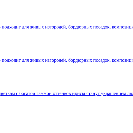
но подходит для живых изгородей, бордюрных посадок, композиц
но подходит для живых изгородей, бордюрных посадок, композиц
 цветкам с богатой гаммой оттенков ирисы станут украшением 