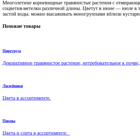
Многолетние корневищные травянистые растения с отмирающей
соцветия-метелки различной длины. Цветут в июне — июле в т
застой воды. можно высаживать моногруппами вблизи кустарн
Похожие товары
Пиретрум
Декоративное травянистое растение, нетребовательное к почве
Лилейники
Цвета в ассортименте.
Пионы
Цвета и сорта в ассортименте.