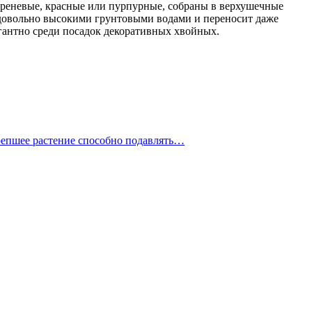
иреневые, красные или пурпурные, собраны в верхушечные
с довольно высокими грунтовыми водами и переносит даже
гантно среди посадок декоративных хвойных.
крепшее растение способно подавлять…