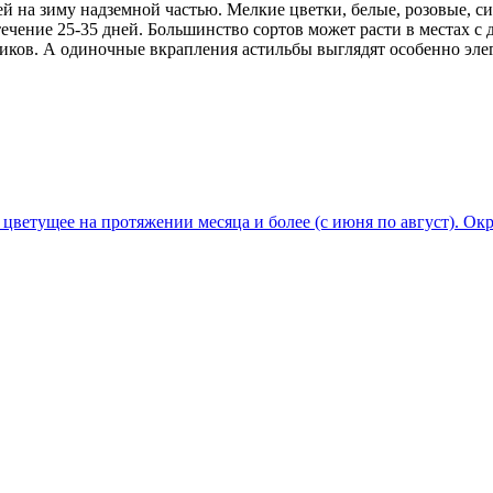
 на зиму надземной частью. Мелкие цветки, белые, розовые, с
ечение 25-35 дней. Большинство сортов может расти в местах 
иков. А одиночные вкрапления астильбы выглядят особенно эле
, цветущее на протяжении месяца и более (с июня по август). О