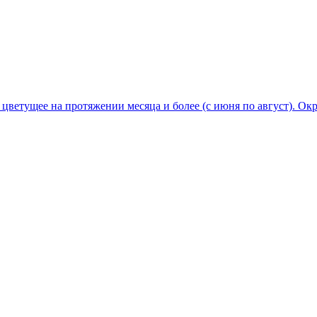
, цветущее на протяжении месяца и более (с июня по август). О