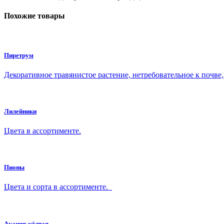
Похожие товары
Пиретрум
Декоративное травянистое растение, нетребовательное к почве
Лилейники
Цвета в ассортименте.
Пионы
Цвета и сорта в ассортименте.
Акация жёлтая