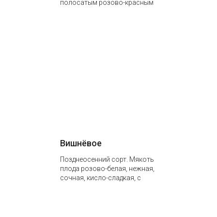
полосатым розово-красным
румянцем по размытому
розовому фону. Мякоть
белая, нежная,
мелкозернистая,
прекрасного…
Вишнёвое
Позднеосенний сорт. Мякоть
плода розово-белая, нежная,
сочная, кисло-сладкая, с
тонким ароматом, отличного
вкуса. Сорт отличается
высокой зимостойкостью и
урожайностью.