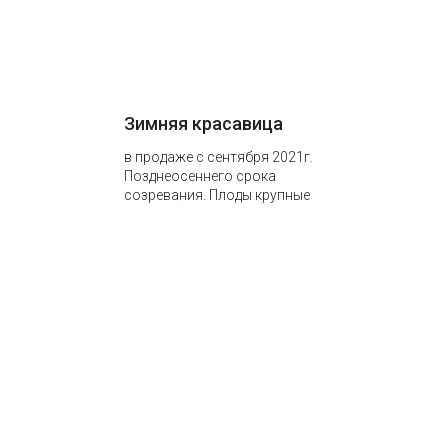
Зимняя красавица
в продаже с сентября 2021г.
Позднеосеннего срока
созревания. Плоды крупные
до 400г. Форма удлиненно-
коническая. Чем лучше
освещены солнцем плоды,
тем…