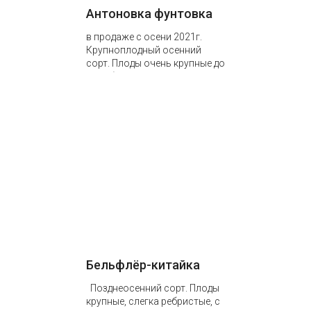
Антоновка фунтовка
в продаже с осени 2021г.
Крупноплодный осенний
сорт. Плоды очень крупные до
600 г (откуда и название
этого сорта). Особенно…
Бельфлёр-китайка
Позднеосенний сорт. Плоды
крупные, слегка ребристые, с