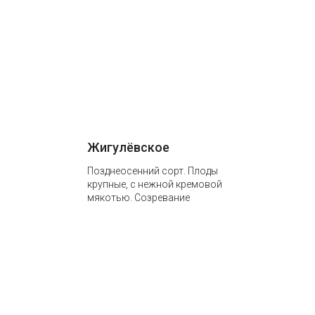
Потребительский…
Жигулёвское
Позднеосенний сорт. Плоды
крупные, с нежной кремовой
мякотью. Созревание
одновременное. Срок
потребления – до января.
Сорт высокоурожайный,
зимостойкий. Устойчив к…