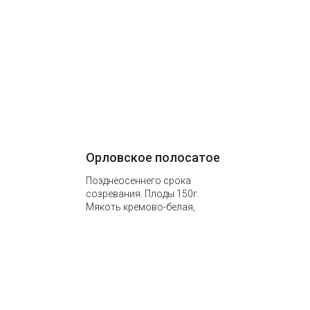
Орловское полосатое
Позднеосеннего срока
созревания. Плоды 150г.
Мякоть кремово-белая,
очень сочная,
мелкозернистая. На вкус
плоды сладко-кислые с
приятным ароматом.
Хранятся до января….