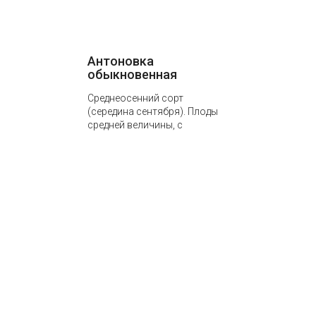
Антоновка
обыкновенная
Среднеосенний сорт
(середина сентября). Плоды
средней величины, с
высокими дегустационными
качествами.
Высокопродуктивый сорт с
регулярным плодоношением.
Срок хранения плодов –…