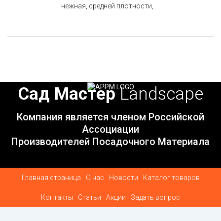
нежная, средней плотности,
хорошего кисло-сладкого
вкуса, столового
назначения. Сезон
потребления до 15-20 ноября.
Товарные…
Сад Мастер
Landscape
Компания является членом Российской
Ассоциации
Производителей Посадочного Материала
Главная страница
О нас
Новости
Каталог товаров
Контакты
Статьи
Акции
Задать вопрос