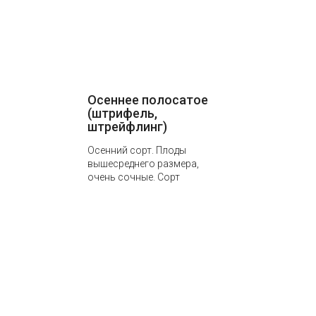
Осеннее полосатое
(штрифель,
штрейфлинг)
Осенний сорт. Плоды
вышесреднего размера,
очень сочные. Сорт
зимостойкий, устойчив к
парше, обладает хорошей
урожайностью