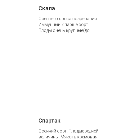
Скала
Осеннего срока созревания.
Иммунный к парше сорт.
Плоды очень крупные(до
250г). Мякоть кремовая,
средней плотности, нежная,
мелкозернистая, сладко-
кислая, хорошего вкуса….
Спартак
Осенний сорт. Плодысредней
величины. Мякоть кремовая,