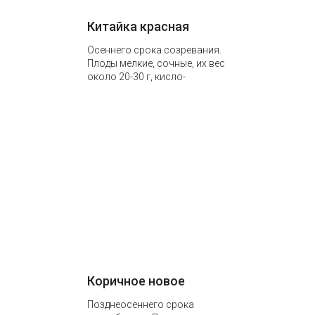
Китайка красная
Осеннего срока созревания.
Плоды мелкие, сочные, их вес
около 20-30 г, кисло-
сладкого вкуса, с ароматной
мякотью желтоватого цвета.
Из них…
Коричное новое
Позднеосеннего срока