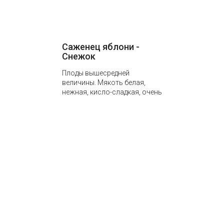
Саженец яблони -
Снежок
Плоды вышесредней
величины. Мякоть белая,
нежная, кисло-сладкая, очень
сочная, с сильным
ароматом. Съемная зрелость
наступает в конце августа –
начале…