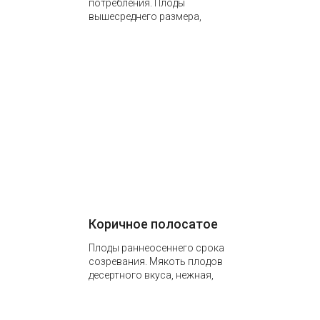
потребления. Плоды
вышесреднего размера,
мякоть кремовая, нежная,
сочная, ароматная. Вкус
приятный, десертный, с
лёгкой приятной кислинкой.
Достоинства сорта:…
Коричное полосатое
Плоды раннеосеннего срока
созревания. Мякоть плодов
десертного вкуса, нежная,
сочная. В хранении могут
хранится до 2-3х месяцев.
Сорт обладает выдающейся…